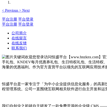
<
Previous
>
Next
平台注册
平台登录
平台注册
平台登录
公司简介
在线留言
在线反馈
联系我们
欢迎您登录访问恒盛平台【www.hnzknx.
手礼包、KNDEV每月优惠券礼包、生日特权礼包、生活特权
海量的优惠福利。作为官方直营平台以领先的互联网应用技术
恒盛平台是一家专注于「为中小企业提供信息化服务」的高新
程管理系统。公司一直围绕互联网相关软件进行自主开发和运
我们自创业之初就自主研发了一款免费开源的企业级 CMS ——