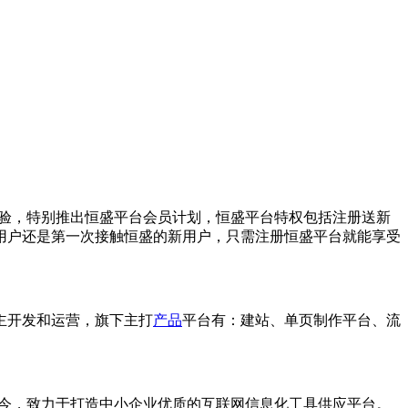
专属体验，特别推出恒盛平台会员计划，恒盛平台特权包括注册送新
实用户还是第一次接触恒盛的新用户，只需注册恒盛平台就能享受
主开发和运营，旗下主打
产品
平台有：建站、单页制作平台、流
。
研发至今，致力于打造中小企业优质的互联网信息化工具供应平台。