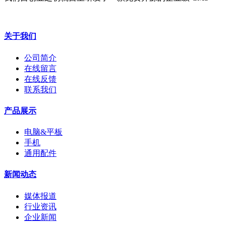
关于我们
公司简介
在线留言
在线反馈
联系我们
产品展示
电脑&平板
手机
通用配件
新闻动态
媒体报道
行业资讯
企业新闻