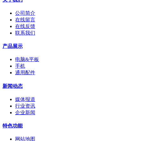
公司简介
在线留言
在线反馈
联系我们
产品展示
电脑&平板
手机
通用配件
新闻动态
媒体报道
行业资讯
企业新闻
特色功能
网站地图