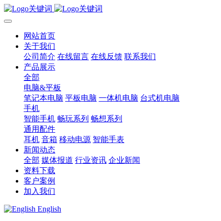
网站首页
关于我们
公司简介
在线留言
在线反馈
联系我们
产品展示
全部
电脑&平板
笔记本电脑
平板电脑
一体机电脑
台式机电脑
手机
智能手机
畅玩系列
畅想系列
通用配件
耳机
音箱
移动电源
智能手表
新闻动态
全部
媒体报道
行业资讯
企业新闻
资料下载
客户案例
加入我们
English