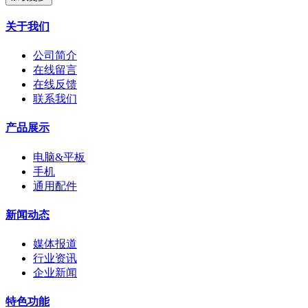
关于我们
公司简介
在线留言
在线反馈
联系我们
产品展示
电脑&平板
手机
通用配件
新闻动态
媒体报道
行业资讯
企业新闻
特色功能