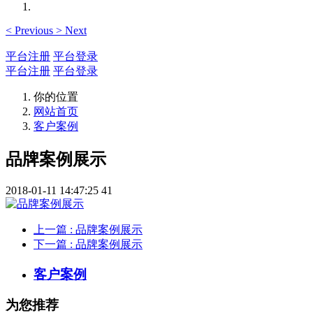
<
Previous
>
Next
平台注册
平台登录
平台注册
平台登录
你的位置
网站首页
客户案例
品牌案例展示
2018-01-11 14:47:25
41
上一篇
: 品牌案例展示
下一篇
: 品牌案例展示
客户案例
为您推荐